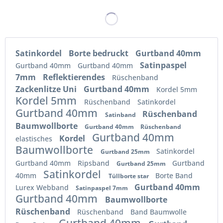
Satinkordel
Borte bedruckt
Gurtband 40mm
Satinpaspel
Gurtband 40mm
Gurtband 40mm
7mm
Reflektierendes
Rüschenband
Zackenlitze Uni
Gurtband 40mm
Kordel 5mm
Kordel 5mm
Rüschenband
Satinkordel
Gurtband 40mm
Rüschenband
Satinband
Baumwollborte
Gurtband 40mm
Rüschenband
Gurtband 40mm
Kordel
elastisches
Baumwollborte
Satinkordel
Gurtband 25mm
Gurtband 40mm
Ripsband
Gurtband
Gurtband 25mm
Satinkordel
40mm
Borte Band
Tüllborte star
Gurtband 40mm
Lurex Webband
Satinpaspel 7mm
Gurtband 40mm
Baumwollborte
Rüschenband
Rüschenband
Band Baumwolle
Gurtband 40mm