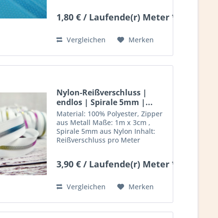
Windjacken usw. Es ist
wasserdicht und dichtet und
1,80 € / Laufende(r) Meter *
schließt die Naht schön. Dieses
Nahtabdichtungsband ist perfekt
für...
Vergleichen
Merken
Nylon-Reißverschluss |
endlos | Spirale 5mm |...
Material: 100% Polyester, Zipper
aus Metall Maße: 1m x 3cm ,
Spirale 5mm aus Nylon Inhalt:
Reißverschluss pro Meter
inklusive 1 Zipper (extra Zipper
können seperat bestellt werden)
3,90 € / Laufende(r) Meter *
Deko nicht mit inbegriffen
Vergleichen
Merken