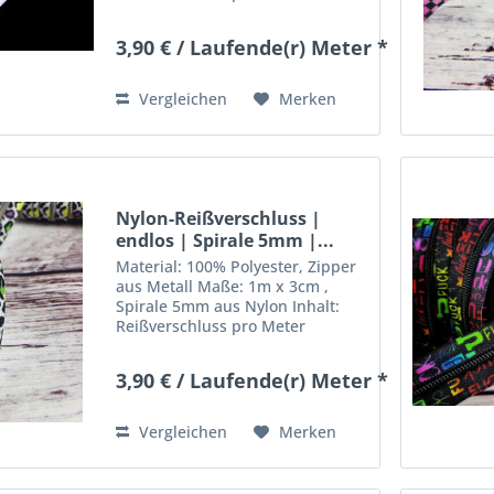
inklusive 1 Zipper (extra Zipper
können seperat bestellt werden)
3,90 € / Laufende(r) Meter *
Deko nicht mit inbegriffen
Vergleichen
Merken
Nylon-Reißverschluss |
endlos | Spirale 5mm |...
Material: 100% Polyester, Zipper
aus Metall Maße: 1m x 3cm ,
Spirale 5mm aus Nylon Inhalt:
Reißverschluss pro Meter
inklusive 1 Zipper (extra Zipper
können seperat bestellt werden)
3,90 € / Laufende(r) Meter *
Deko nicht mit inbegriffen
Vergleichen
Merken