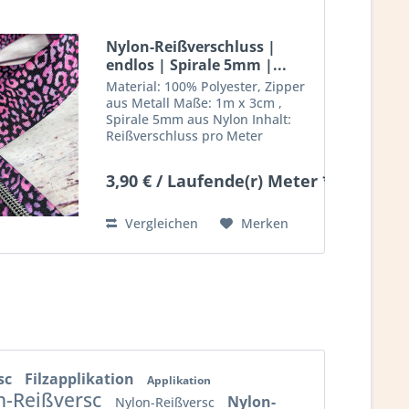
Nylon-Reißverschluss |
endlos | Spirale 5mm |...
Material: 100% Polyester, Zipper
aus Metall Maße: 1m x 3cm ,
Spirale 5mm aus Nylon Inhalt:
Reißverschluss pro Meter
inklusive 1 Zipper (extra Zipper
können seperat bestellt werden)
3,90 € / Laufende(r) Meter *
Deko nicht mit inbegriffen
Vergleichen
Merken
sc
Filzapplikation
Applikation
n-Reißversc
Nylon-
Nylon-Reißversc