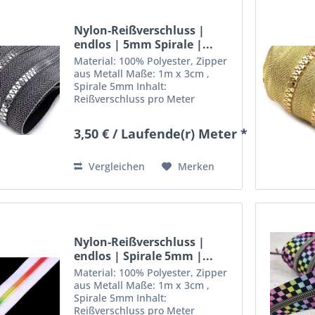
Nylon-Reißverschluss |
endlos | 5mm Spirale |...
Material: 100% Polyester, Zipper
aus Metall Maße: 1m x 3cm ,
Spirale 5mm Inhalt:
Reißverschluss pro Meter
inklusive 1 Zipper (extra Zipper
können seperat bestellt werden)
3,50 € / Laufende(r) Meter *
Deko nicht mit inbegriffen
Vergleichen
Merken
Nylon-Reißverschluss |
endlos | Spirale 5mm |...
Material: 100% Polyester, Zipper
aus Metall Maße: 1m x 3cm ,
Spirale 5mm Inhalt:
Reißverschluss pro Meter