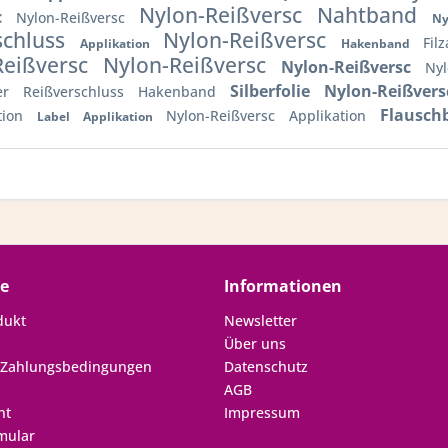
Nylon-Reißversc
Nahtband
c
Nylon-Reißversc
Ny
schluss
Nylon-Reißversc
Fil
Applikation
Hakenband
Reißversc
Nylon-Reißversc
Nylon-Reißversc
Nyl
Silberfolie
Nylon-Reißver
er
Reißverschluss
Hakenband
Flausc
tion
Nylon-Reißversc
Applikation
Label
Applikation
ce
Informationen
dukt
Newsletter
Über uns
 Zahlungsbedingungen
Datenschutz
AGB
ht
Impressum
mular