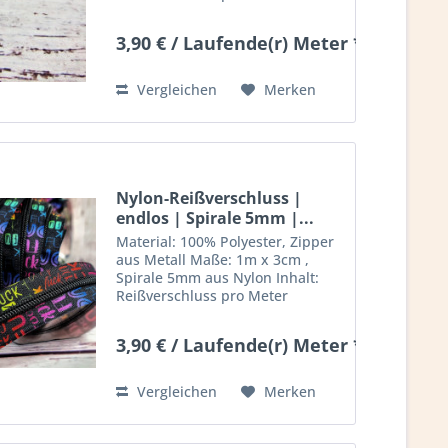
inklusive 1 Zipper (extra Zipper
können seperat bestellt werden)
3,90 € / Laufende(r) Meter *
Deko nicht mit inbegriffen
Vergleichen
Merken
Nylon-Reißverschluss |
endlos | Spirale 5mm |...
Material: 100% Polyester, Zipper
aus Metall Maße: 1m x 3cm ,
Spirale 5mm aus Nylon Inhalt:
Reißverschluss pro Meter
inklusive 1 Zipper (extra Zipper
können seperat bestellt werden)
3,90 € / Laufende(r) Meter *
Deko nicht mit inbegriffen
Hersteller: Stoffkleks -...
Vergleichen
Merken