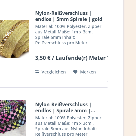
Nylon-Reißverschluss |
endlos | 5mm Spirale | gold
Material: 100% Polyester, Zipper
aus Metall Maße: 1m x 3cm ,
Spirale 5mm Inhalt:
Reißverschluss pro Meter
inklusive 1 Zipper (extra Zipper
können seperat bestellt werden)
3,50 € / Laufende(r) Meter *
Deko nicht mit inbegriffen
Vergleichen
Merken
Nylon-Reißverschluss |
endlos | Spirale 5mm |...
Material: 100% Polyester, Zipper
aus Metall Maße: 1m x 3cm ,
Spirale 5mm aus Nylon Inhalt:
Reißverschluss pro Meter