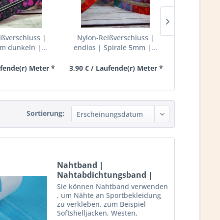
ißverschluss |
Nylon-Reißverschluss |
Nylon-Reiß
im dunkeln |...
endlos | Spirale 5mm |...
endlos | Sp
ufende(r) Meter *
3,90 € / Laufende(r) Meter *
3,90 € / Lau
Sortierung:
Nahtband |
Nahtabdichtungsband |
zum Aufbügeln...
Sie können Nahtband verwenden
, um Nähte an Sportbekleidung
zu verkleben, zum Beispiel
Softshelljacken, Westen,