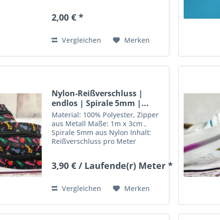
2,00 € *
Vergleichen
Merken
Nylon-Reißverschluss |
endlos | Spirale 5mm |...
Material: 100% Polyester, Zipper
aus Metall Maße: 1m x 3cm ,
Spirale 5mm aus Nylon Inhalt:
Reißverschluss pro Meter
inklusive 1 Zipper (extra Zipper
können seperat bestellt werden)
3,90 € / Laufende(r) Meter *
Deko nicht mit inbegriffen
Hersteller: Stoffkleks -...
Vergleichen
Merken