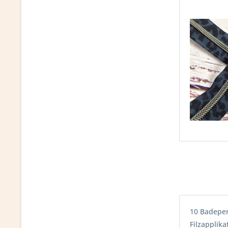
10 Badepe
Filzapplika