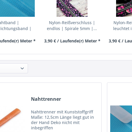
ahtband |
Nylon-Reißverschluss |
Nylon-Re
ichtungsband |
endlos | Spirale 5mm |...
leuchtet 
Aufbügeln...
aufende(r) Meter *
3,90 € / Laufende(r) Meter *
3,90 € / La
Nahttrenner
Nahttrenner mit Kunststoffgriff
Maße: 12,5cm Länge liegt gut in
der Hand Deko nicht mit
inbegriffen