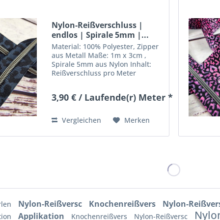
Nylon-Reißverschluss |
endlos | Spirale 5mm |...
Material: 100% Polyester, Zipper
aus Metall Maße: 1m x 3cm ,
Spirale 5mm aus Nylon Inhalt:
Reißverschluss pro Meter
inklusive 1 Zipper (extra Zipper
können seperat bestellt werden)
3,90 € / Laufende(r) Meter *
Deko nicht mit inbegriffen
Vergleichen
Merken
Nylon-Reißversc
Knochenreißvers
Nylon-Reißver
rlen
Nylo
Applikation
tion
Knochenreißvers
Nylon-Reißversc