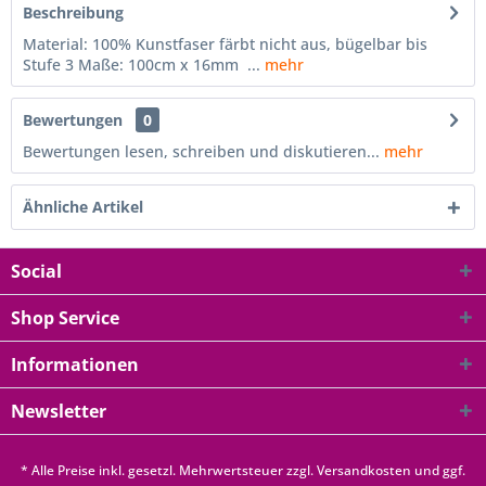
Beschreibung
Material: 100% Kunstfaser färbt nicht aus, bügelbar bis
Stufe 3 Maße: 100cm x 16mm ...
mehr
Bewertungen
0
Bewertungen lesen, schreiben und diskutieren...
mehr
Ähnliche Artikel
Social
Shop Service
Informationen
Newsletter
* Alle Preise inkl. gesetzl. Mehrwertsteuer zzgl.
Versandkosten
und ggf.