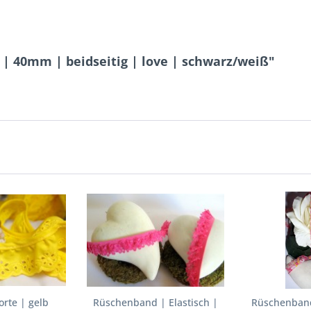
| 40mm | beidseitig | love | schwarz/weiß"
rte | gelb
Rüschenband | Elastisch |
Rüschenband 