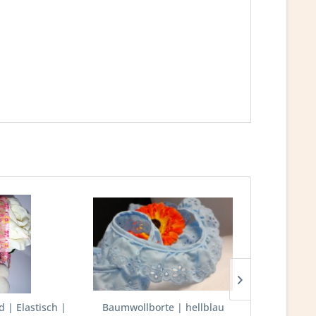
| Elastisch |
Baumwollborte | hellblau
Rüschenband