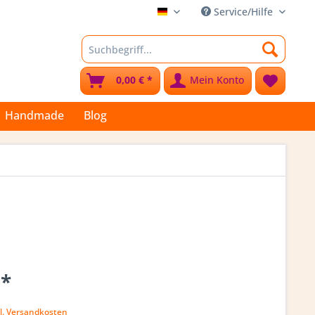
Service/Hilfe
Stoffkleks
0,00 € *
Mein Konto
Handmade
Blog
 *
l. Versandkosten