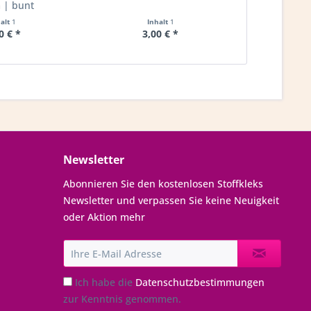
| bunt
20mm 
halt
1
Inhalt
1
I
0 € *
3,00 € *
2,
Newsletter
Abonnieren Sie den kostenlosen Stoffkleks
Newsletter und verpassen Sie keine Neuigkeit
oder Aktion mehr
Ich habe die
Datenschutzbestimmungen
zur Kenntnis genommen.