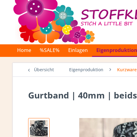
Home
%SALE%
Einlagen
Eigenproduktio
Übersicht
Eigenproduktion
Kurzware
Gurtband | 40mm | beidse