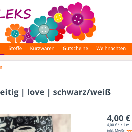
n
Stoffe
Kurzwaren
Gutscheine
Weihnachten
n
itig | love | schwarz/weiß
4,00 €
4,00 € * / 1 m
inkl. MwSt.
zzg