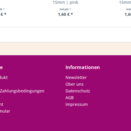
15mm | pink
15mm 
lt
1
Inhalt
1
In
 € *
1,60 € *
1,6
ce
Informationen
dukt
Newsletter
Über uns
 Zahlungsbedingungen
Datenschutz
AGB
ht
Impressum
mular