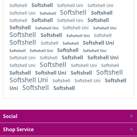
Softshell
Softshell
Softshell Uni
Softshell Uni
Softshell
Softshell
Softshell Uni
Softshell
Softshell
Softshell
Softshell
Softshell Uni
Softshell
Softshell Uni
Softshell Uni
Softshell Uni
Softshell
Softshell
Softshell
Softshell Uni
Softshell
Softshell Uni
Softshell
Softshell
Softshell
Softshell
Softshell Uni
Softshell Uni
Softshell
Softshell Uni
Softshell Uni
Softshell
Softshell
Softshell Uni
Softshell Uni
Softshell
Softshell
Softshell
Softshell Uni
Softshell
Softshell Uni
Softshell
Softshell
Softshell Uni
Softshell
Uni
Softshell
Social
Shop Service