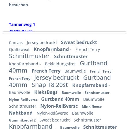
besuchen.
Tannenweg 1
49626 Berge
Sweat bedruckt
Canvas
Jersey bedruckt
Dienstag: 9:00 - 17:00 Uhr
Knopfarmband -
Quiltsweat
French Terry
und Donnerstag: 9:00 - 18:00 Uhr
Schnittmuster
Schnittmuster
1. Samstag im Monat 10:00 - 13:00 Uhr
Gurtband
Knopfarmband -
Bekleidungsfrot
40mm
French Terry
Baumwolle
Wir freuen uns auf Dich!
French Terry
Jersey bedruckt
Gurtband
French Terry
40mm
Snap T8 20st
Knopfarmband -
Viele Grüße Stoffkleks
KleksBags
Baumwolle
Baumwolle
Schnittmuster
Gurtband 40mm
Baumwolle
Nylon-Reißversc
Nylon-Reißversc
Schnittmuster
Minkifleece
Nahtband
Nylon-Reißversc
Baumwolle
Sweat bedruckt
Schnittmuster
Gummikordel 2
Knopfarmband -
Schnittmuster
Baumwolle