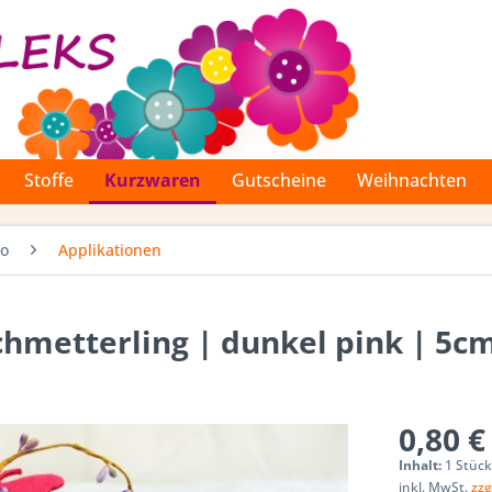
Stoffe
Kurzwaren
Gutscheine
Weihnachten
Co
Applikationen
schmetterling | dunkel pink | 5c
0,80 €
Inhalt:
1 Stüc
inkl. MwSt.
zzg