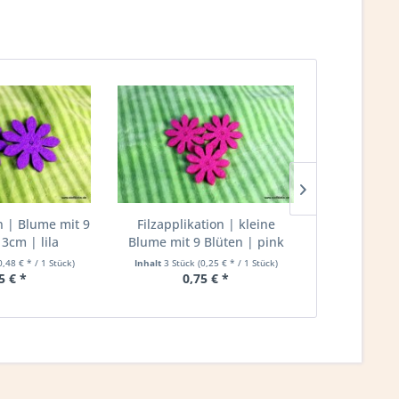
on | Blume mit 9
Filzapplikation | kleine
Filzapplikat
 3cm | lila
Blume mit 9 Blüten | pink
Blüt
0,48 € * / 1 Stück)
Inhalt
3 Stück
(0,25 € * / 1 Stück)
Inha
5 € *
0,75 € *
0,