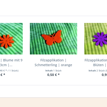
 | Blume mit 9
Filzapplikation |
Filzapplikati
3cm |...
Schmetterling | orange
Blüten |
,48 € * / 1 Stück)
Inhalt
1 Stück
Inhalt
2 Stück
(
 € *
0,50 € *
0,9