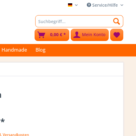
Service/Hilfe
Stoffkleks
0,00 € *
Mein Konto
Handmade
Blog
m
 *
k
l. Versandkosten