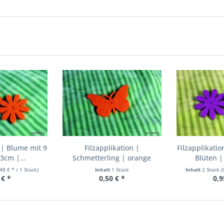
 | Blume mit 9
Filzapplikation |
Filzapplikati
3cm |...
Schmetterling | orange
Blüten |
,48 € * / 1 Stück)
Inhalt
1 Stück
Inhalt
2 Stück
(
 € *
0,50 € *
0,9