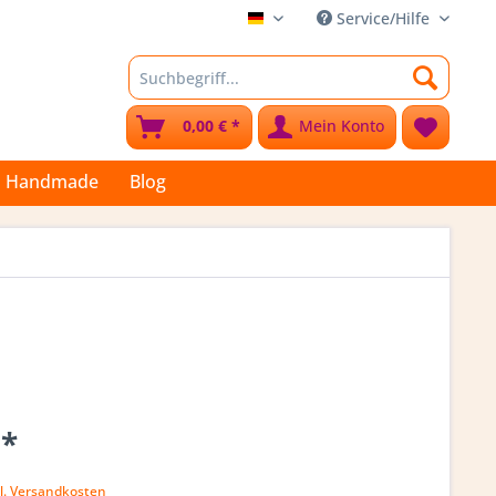
Service/Hilfe
Stoffkleks
0,00 € *
Mein Konto
Handmade
Blog
 *
k
l. Versandkosten