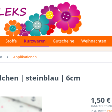
Stoffe
Kurzwaren
Gutscheine
Weihnachten
Co
Applikationen
dchen | steinblau | 6cm
1,50 €
Inhalt:
1 Stüc
inkl. MwSt.
zzg