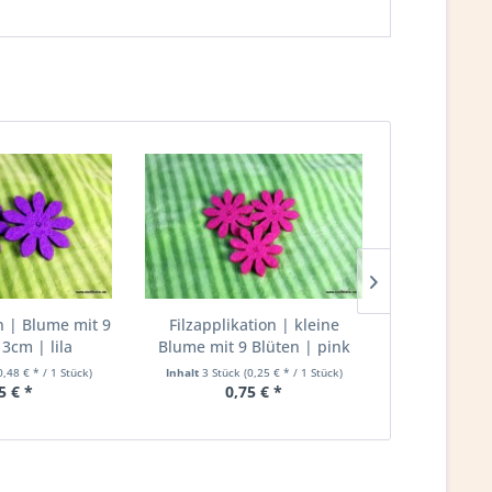
on | Blume mit 9
Filzapplikation | kleine
Filzapplikat
 3cm | lila
Blume mit 9 Blüten | pink
Blüt
0,48 € * / 1 Stück)
Inhalt
3 Stück
(0,25 € * / 1 Stück)
Inha
5 € *
0,75 € *
0,