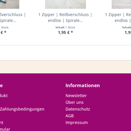
ßverschluss |
1 Zipper | Reißverschluss |
1 Zipper | R
pirale...
endlos | Spirale...
endlos |
1 Stück
Inhalt
1 Stück
Inhal
 € *
1,95 € *
1,9
ce
Informationen
dukt
Newsletter
Über uns
 Zahlungsbedingungen
Datenschutz
AGB
ht
Impressum
mular