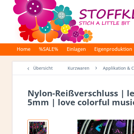
Home
%SALE%
Einlagen
Eigenproduktion
Übersicht
Kurzwaren
Applikation & 
Nylon-Reißverschluss | le
5mm | love colorful musi