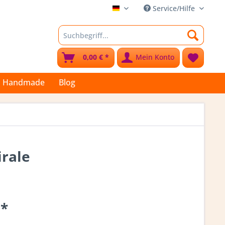
Service/Hilfe
Stoffkleks
0,00 € *
Mein Konto
Handmade
Blog
irale
 *