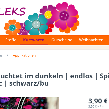
Stoffe
Kurzwaren
Gutscheine
Weihnachten
Co
Applikationen
uchtet im dunkeln | endlos | Sp
c | schwarz/bu
3,90 €
3,90 € * / m