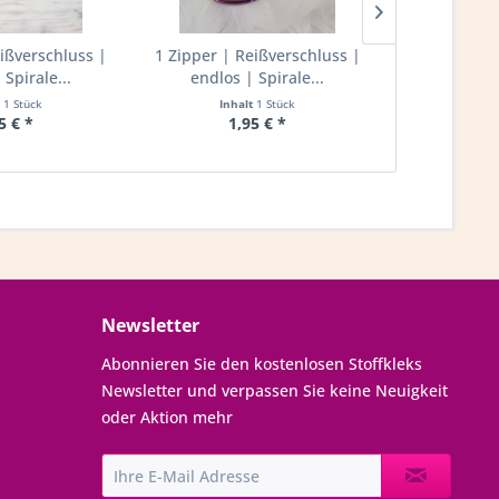
eißverschluss |
1 Zipper | Reißverschluss |
1 Zipper | 
 Spirale...
endlos | Spirale...
endlos 
t
1 Stück
Inhalt
1 Stück
Inha
5 € *
1,95 € *
1,
Newsletter
Abonnieren Sie den kostenlosen Stoffkleks
Newsletter und verpassen Sie keine Neuigkeit
oder Aktion mehr