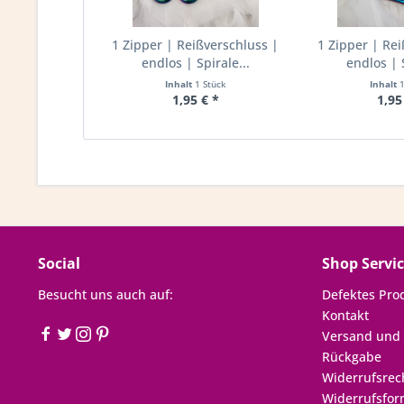
1 Zipper | Reißverschluss |
1 Zipper | Rei
endlos | Spirale...
endlos | S
Inhalt
1 Stück
Inhalt
1,95 € *
1,95
Social
Shop Servi
Besucht uns auch auf:
Defektes Pro
Kontakt
Versand und
Rückgabe
Widerrufsrec
Widerrufsfor