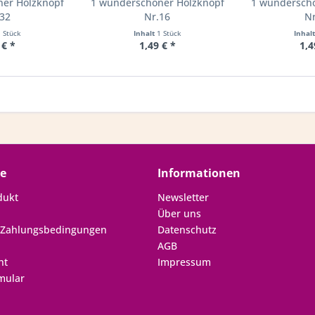
ner Holzknopf
1 wunderschöner Holzknopf
1 wunderschö
.32
Nr.16
Nr
1 Stück
Inhalt
1 Stück
Inhal
 € *
1,49 € *
1,4
ce
Informationen
dukt
Newsletter
Über uns
 Zahlungsbedingungen
Datenschutz
AGB
ht
Impressum
mular