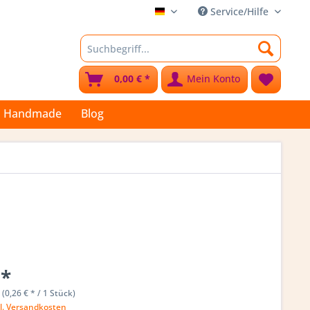
Service/Hilfe
Stoffkleks
0,00 € *
Mein Konto
Handmade
Blog
 *
 (0,26 € * / 1 Stück)
l. Versandkosten