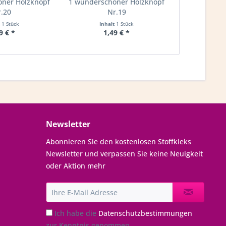
ner Holzknopf
1 wunderschöner Holzknopf
1 wundersch
.20
Nr.19
N
t
1 Stück
Inhalt
1 Stück
Inha
9 € *
1,49 € *
1,
Newsletter
Abonnieren Sie den kostenlosen Stoffkleks
Newsletter und verpassen Sie keine Neuigkeit
oder Aktion mehr
Ich habe die
Datenschutzbestimmungen
zur Kenntnis genommen.