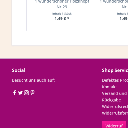
1 wunderschöner Holzknopf
1 wunderschö
Nr.29
Nr
Inhalt
1 Stück
Inhalt
1,49 € *
1,49
Social
Shop Servi
Besucht uns auch auf:
Defektes Pro
Kontakt
Versand und
Rückgabe
Widerrufsrec
Widerrufsfor
Widerruf