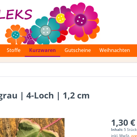
Stoffe
Kurzwaren
Gutscheine
Weihnachten
grau | 4-Loch | 1,2 cm
1,30 €
Inhalt:
5 Stück
inkl. MwSt.
zzg