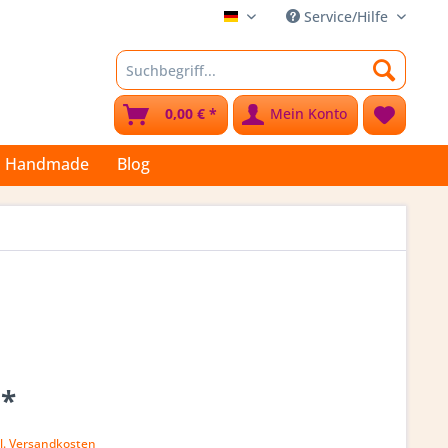
Service/Hilfe
Stoffkleks
0,00 € *
Mein Konto
Handmade
Blog
 *
k
l. Versandkosten