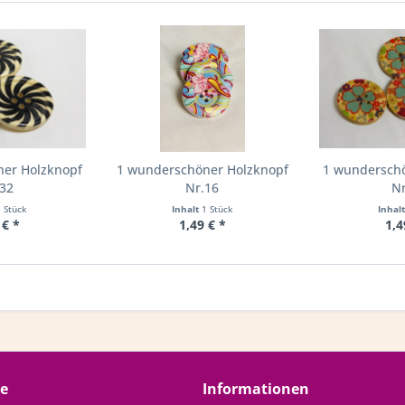
ner Holzknopf
1 wunderschöner Holzknopf
1 wunderschö
.32
Nr.16
Nr
1 Stück
Inhalt
1 Stück
Inhal
 € *
1,49 € *
1,4
ce
Informationen