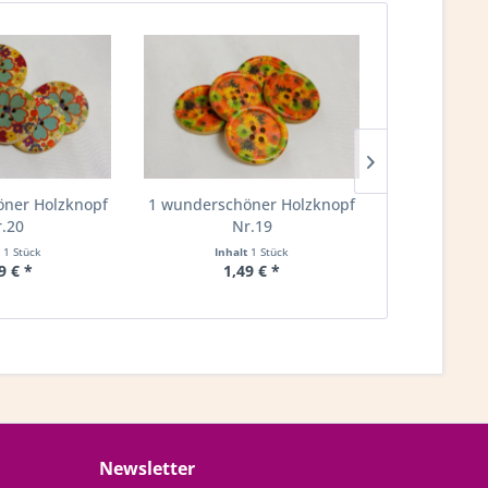
ner Holzknopf
1 wunderschöner Holzknopf
1 wundersch
.20
Nr.19
N
t
1 Stück
Inhalt
1 Stück
Inha
9 € *
1,49 € *
1,
Newsletter