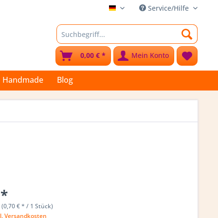
Service/Hilfe
Stoffkleks
0,00 € *
Mein Konto
Handmade
Blog
 *
 (0,70 € * / 1 Stück)
l. Versandkosten