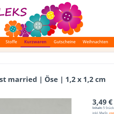
Stoffe
Kurzwaren
Gutscheine
Weihnachten
st married | Öse | 1,2 x 1,2 cm
3,49 €
Inhalt:
5 Stück
inkl. MwSt.
zzg