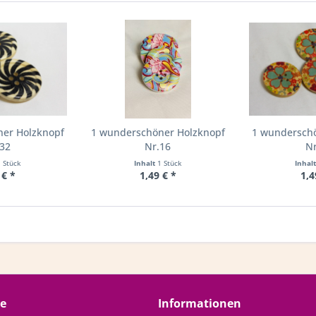
ner Holzknopf
1 wunderschöner Holzknopf
1 wunderschö
.32
Nr.16
Nr
1 Stück
Inhalt
1 Stück
Inhal
 € *
1,49 € *
1,4
ce
Informationen