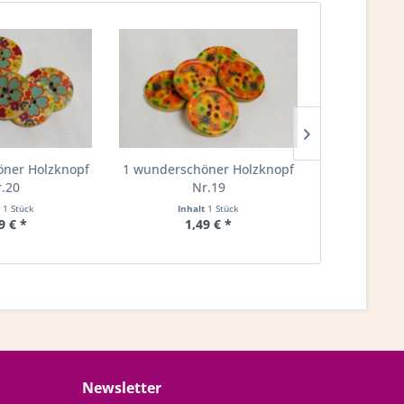
ner Holzknopf
1 wunderschöner Holzknopf
1 wundersch
.20
Nr.19
N
t
1 Stück
Inhalt
1 Stück
Inha
9 € *
1,49 € *
1,
Newsletter