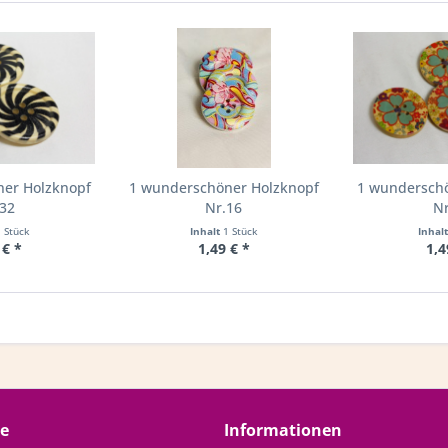
ner Holzknopf
1 wunderschöner Holzknopf
1 wunderschö
.32
Nr.16
Nr
1 Stück
Inhalt
1 Stück
Inhal
 € *
1,49 € *
1,4
ce
Informationen