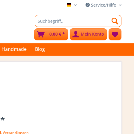
Service/Hilfe
Stoffkleks
0,00 € *
Mein Konto
Handmade
Blog
 *
k
l. Versandkosten