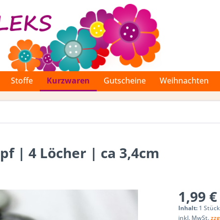
Stoffe
Kurzwaren
Gutscheine
Weihnachten
pf | 4 Löcher | ca 3,4cm
1,99 €
Inhalt:
1 Stüc
inkl. MwSt.
zzg