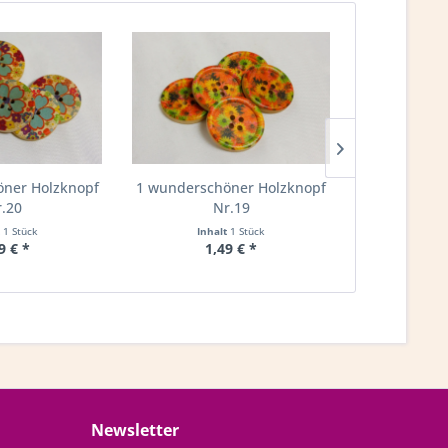
ner Holzknopf
1 wunderschöner Holzknopf
1 wundersch
.20
Nr.19
N
t
1 Stück
Inhalt
1 Stück
Inha
9 € *
1,49 € *
1,
Newsletter