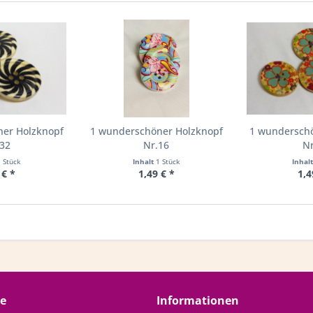
ner Holzknopf
1 wunderschöner Holzknopf
1 wunderschö
.32
Nr.16
Nr
1 Stück
Inhalt
1 Stück
Inhal
 € *
1,49 € *
1,4
ce
Informationen