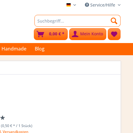
Service/Hilfe
Stoffkleks
0,00 € *
Mein Konto
Handmade
Blog
 *
 (0,50 € * / 1 Stück)
l. Versandkosten