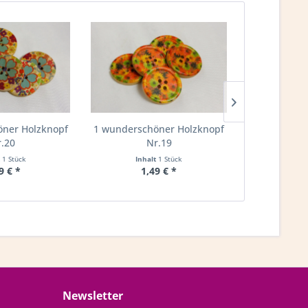
ner Holzknopf
1 wunderschöner Holzknopf
1 wundersch
.20
Nr.19
N
t
1 Stück
Inhalt
1 Stück
Inha
9 € *
1,49 € *
1,
Newsletter