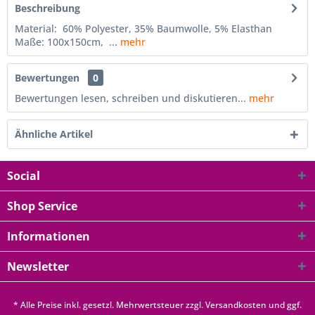
Beschreibung
Material: 60% Polyester, 35% Baumwolle, 5% Elasthan
Maße: 100x150cm, ...
mehr
Bewertungen
0
Bewertungen lesen, schreiben und diskutieren...
mehr
Ähnliche Artikel
Social
Shop Service
Informationen
Newsletter
* Alle Preise inkl. gesetzl. Mehrwertsteuer zzgl.
Versandkosten
und ggf.