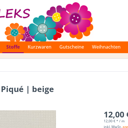
Stoffe
Kurzwaren
Gutscheine
Weihnachten
 Piqué | beige
12,00 
12,00 € * / m
inkl. MwSt.
zzg