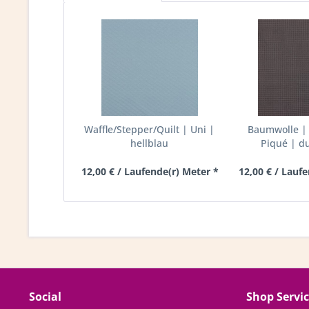
Waffle/Stepper/Quilt | Uni |
Baumwolle | 
hellblau
Piqué | d
12,00 € / Laufende(r) Meter *
12,00 € / Lauf
Social
Shop Servi