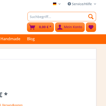
Service/Hilfe
Stoffkleks
0,00 € *
Mein Konto
Handmade
Blog
€ *
l. Versandkosten