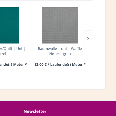
r/Quilt | Uni |
Baumwolle | uni | Waffle
Waffle/Stepp
trol
Piqué | grau
grau
fende(r) Meter *
12,00 € / Laufende(r) Meter *
15,00 € / La
Newsletter