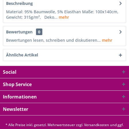
Beschreibung
Material: 95% Baumwolle, 5% Elasthan Maße: 100x140cm,
Gewicht: 315g/m², Deko...
mehr
Bewertungen
0
Bewertungen lesen, schreiben und diskutieren...
mehr
Ähnliche Artikel
Social
Shop Service
Informationen
Newsletter
* Alle Preise inkl. gesetzl. Mehrwertsteuer zzgl.
Versandkosten
und ggf.