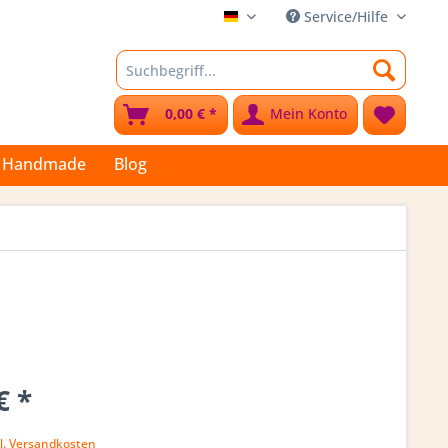
Service/Hilfe
Stoffkleks
0,00 € *
Mein Konto
Handmade
Blog
€ *
l. Versandkosten