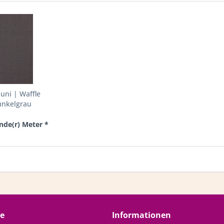
uni | Waffle
unkelgrau
ende(r) Meter *
ce
Informationen