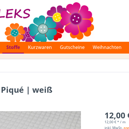
Stoffe
Kurzwaren
Gutscheine
Weihnachten
 Piqué | weiß
12,00 
12,00 € * / m
inkl. MwSt.
zzg