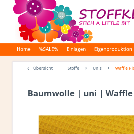
Home
%SALE%
Einlagen
Eigenproduktion
Übersicht
Stoffe
Unis
Waffle P
Baumwolle | uni | Waffle