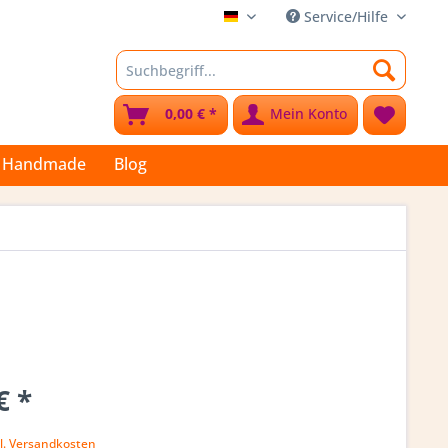
Service/Hilfe
Stoffkleks
0,00 € *
Mein Konto
Handmade
Blog
€ *
l. Versandkosten