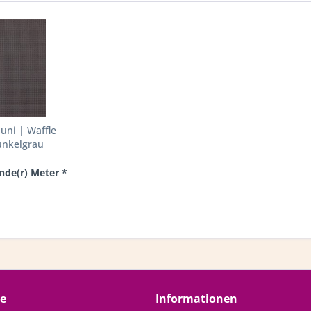
uni | Waffle
unkelgrau
ende(r) Meter *
ce
Informationen