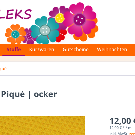
Stoffe
Kurzwaren
Gutscheine
Weihnachten
iqué
 Piqué | ocker
12,00 
12,00 € * / m
inkl. MwSt.
zzg