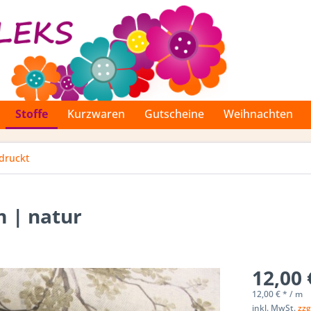
Stoffe
Kurzwaren
Gutscheine
Weihnachten
druckt
 | natur
12,00 
12,00 € * / m
inkl. MwSt.
zzg