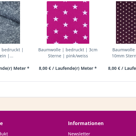
 bedruckt |
Baumwolle | bedruckt | 3cm
Baumwolle 
ein |...
Sterne | pink/weiss
10mm Sterne
ende(r) Meter *
8,00 € / Laufende(r) Meter *
8,00 € / Lauf
ce
Informationen
dukt
Newsletter