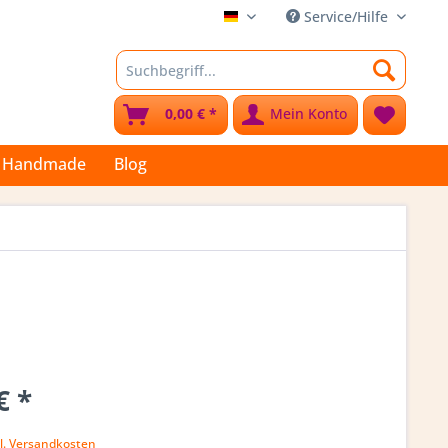
Service/Hilfe
Stoffkleks
0,00 € *
Mein Konto
Handmade
Blog
€ *
l. Versandkosten