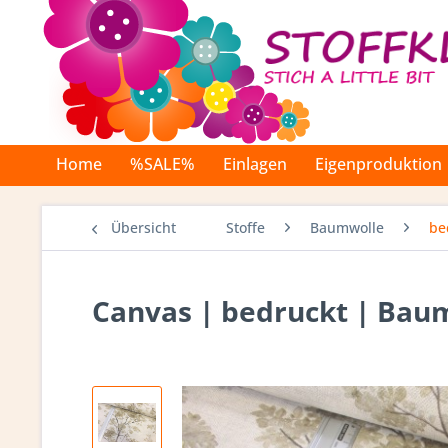
Home
%SALE%
Einlagen
Eigenproduktion
Übersicht
Stoffe
Baumwolle
be
Canvas | bedruckt | Baum