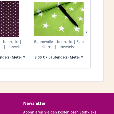
| bedruckt |
Baumwolle | bedruckt | 3cm
Baumwolle
 | lila/weiss
Sterne | lime/weiss
8mm Punkte
ende(r) Meter *
8,00 € / Laufende(r) Meter *
8,00 € / Lau
Newsletter
Abonnieren Sie den kostenlosen Stoffkleks