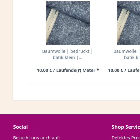
Baumwolle | bedruckt |
Baumwolle |
batik klein |...
batik kl
10,00 € / Laufende(r) Meter *
10,00 € / Lauf
Social
Shop Servi
Besucht uns auch auf:
Defektes Pro