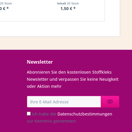
20 Stück
Inhalt
20 Stück
Inha
0 € *
1,50 € *
1,
Newsletter
Abonnieren Sie den kostenlosen Stoffkleks
Newsletter und verpassen Sie keine Neuigkeit
oder Aktion mehr
Ich habe die
Datenschutzbestimmungen
zur Kenntnis genommen.