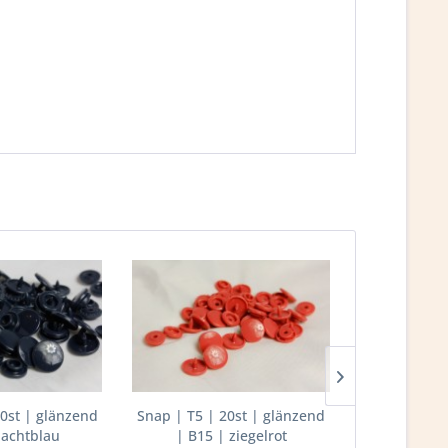
20st | glänzend
Snap | T5 | 20st | glänzend
Snap | T5 |
nachtblau
| B15 | ziegelrot
| B16 |