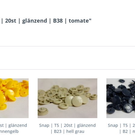
| 20st | glänzend | B38 | tomate"
st | glänzend
Snap | T5 | 20st | glänzend
Snap | T5 | 
onnengelb
| B23 | hell grau
| B2 | 