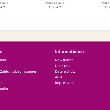
0 Stück
Inhalt
20 Stück
Inhalt
 € *
1,50 € *
1,5
ce
Informationen
dukt
Newsletter
Über uns
 Zahlungsbedingungen
Datenschutz
AGB
ht
Impressum
mular