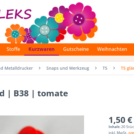
Stoffe
Kurzwaren
Gutscheine
Weihnachten
d Metalldrucker
Snaps und Werkzeug
T5
T5 gl
nd | B38 | tomate
1,50 €
Inhalt:
20 Stü
inkl. MwSt.
zzg