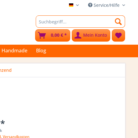
Service/Hilfe
Stoffkleks
0,00 € *
Mein Konto
Handmade
Blog
änzend
 *
ck
l. Versandkosten