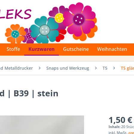
Stoffe
Kurzwaren
Gutscheine
Weihnachten
d Metalldrucker
Snaps und Werkzeug
T5
T5 gl
d | B39 | stein
1,50 €
Inhalt:
20 Stü
inkl. MwSt.
zzg