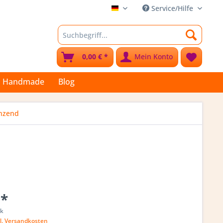
Service/Hilfe
Stoffkleks
0,00 € *
Mein Konto
Handmade
Blog
änzend
 *
ck
l. Versandkosten