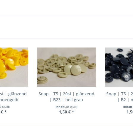
st | glänzend
Snap | T5 | 20st | glänzend
Snap | T5 | 
onnengelb
| B23 | hell grau
| B2 | 
0 Stück
Inhalt
20 Stück
Inhalt
 € *
1,50 € *
1,5