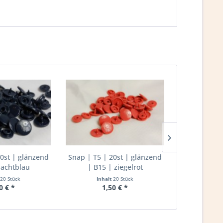
20st | glänzend
Snap | T5 | 20st | glänzend
Snap | T5 |
nachtblau
| B15 | ziegelrot
| B16 |
20 Stück
Inhalt
20 Stück
Inha
0 € *
1,50 € *
1,