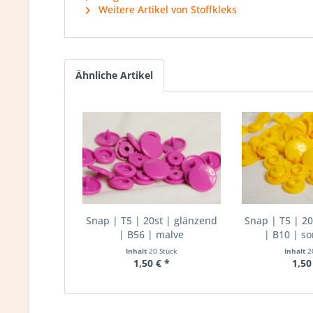
Weitere Artikel von Stoffkleks
Ähnliche Artikel
Snap | T5 | 20st | glänzend
Snap | T5 | 20
| B56 | malve
| B10 | s
Inhalt
20 Stück
Inhalt
2
1,50 € *
1,50