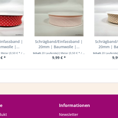
infassband |
Schrägband/Einfassband |
Schrägband/
mwolle |...
20mm | Baumwolle |...
20mm | Bau
) Meter
(0,50 € * / 1 Laufende(r) Meter)
Inhalt
20 Laufende(r) Meter
(0,50 € * / 1 Laufende(r) Meter)
Inhalt
20 Laufende
 € *
9,99 € *
9,9
ce
Informationen
dukt
Newsletter