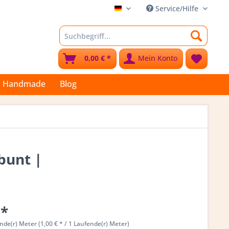
Service/Hilfe
Stoffkleks
0,00 € *
Mein Konto
Handmade
Blog
bunt |
 *
nde(r) Meter (1,00 € * / 1 Laufende(r) Meter)