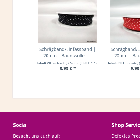
Schrägband/Einfassband |
Schrägband/E
20mm | Baumwolle |...
20mm | Bau
Inhalt
20 Laufende(r) Meter
(0,50 € * / 1 Laufende(r) Meter)
Inhalt
20 Laufende(r
9,99 € *
9,99
Social
Shop Servi
Besucht uns auch auf:
Defektes Pro