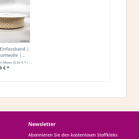
Einfassband |
mwolle |...
(r) Meter
(0,50 € * / 1 Laufende(r) Meter)
9 € *
Newsletter
Abonnieren Sie den kostenlosen Stoffkleks