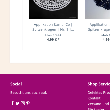
Applikation &amp; Co |
Applikation
Spitzenkragen | Nr. 1 |...
Spitzenkragen
Inhalt
1 Stück
Inhalt
4,99 € *
4,99
Social
Shop Servi
Besucht uns auch auf:
Defektes Pro
Kontakt
Versand und
Rückgabe