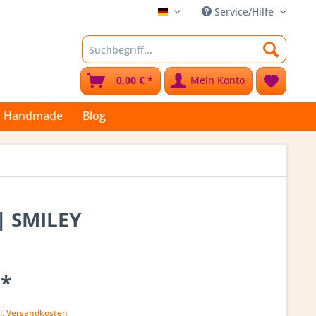
Service/Hilfe
Stoffkleks
0,00 € *
Mein Konto
Handmade
Blog
 | SMILEY
 *
k
l. Versandkosten