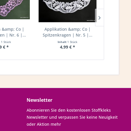
n &amp; Co |
Applikation &amp; Co |
Applikati
n | Nr. 6 |...
Spitzenkragen | Nr. 5 |...
Metallclips
t
1 Stück
Inhalt
1 Stück
Inha
9 € *
4,99 € *
1,
Newsletter
Abonnieren Sie den kostenlosen Stoffkleks
Newsletter und verpassen Sie keine Neuigkeit
oder Aktion mehr