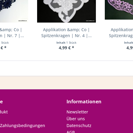
 &amp; Co |
Applikation &amp; Co |
Applikatio
 | Nr. 7 |...
Spitzenkragen | Nr. 4 |...
Spitzenkrage
1 Stück
Inhalt
1 Stück
Inhal
 € *
4,99 € *
4,9
ce
Informationen
dukt
Newsletter
Über uns
 Zahlungsbedingungen
Datenschutz
AGB