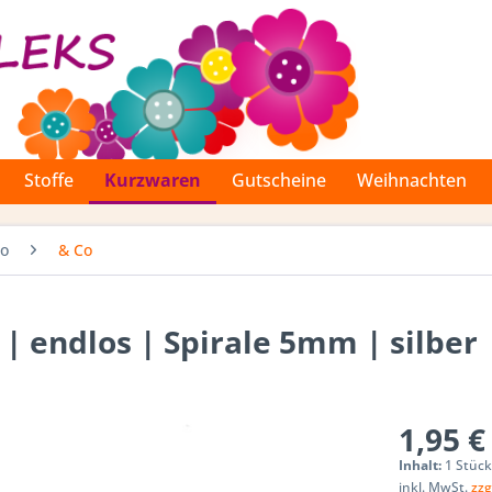
Stoffe
Kurzwaren
Gutscheine
Weihnachten
Co
& Co
 | endlos | Spirale 5mm | silber
1,95 €
Inhalt:
1 Stüc
inkl. MwSt.
zzg