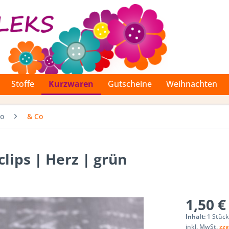
Stoffe
Kurzwaren
Gutscheine
Weihnachten
Co
& Co
clips | Herz | grün
1,50 €
Inhalt:
1 Stüc
inkl. MwSt.
zzg