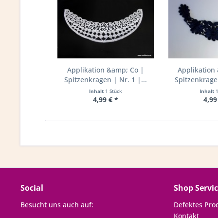
Applikation &amp; Co |
Applikation
Spitzenkragen | Nr. 1 |...
Spitzenkragen
Inhalt
1 Stück
Inhalt
4,99 € *
4,99
Social
Shop Servi
Besucht uns auch auf:
Defektes Pro
Kontakt