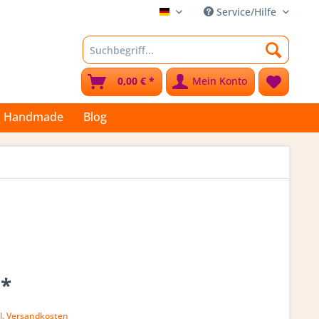
Service/Hilfe
Stoffkleks
0,00 € *
Mein Konto
Handmade
Blog
 *
k
l. Versandkosten