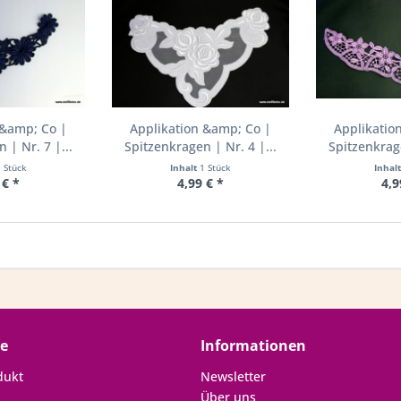
 &amp; Co |
Applikation &amp; Co |
Applikatio
 | Nr. 7 |...
Spitzenkragen | Nr. 4 |...
Spitzenkrage
1 Stück
Inhalt
1 Stück
Inhal
 € *
4,99 € *
4,9
ce
Informationen
dukt
Newsletter
Über uns