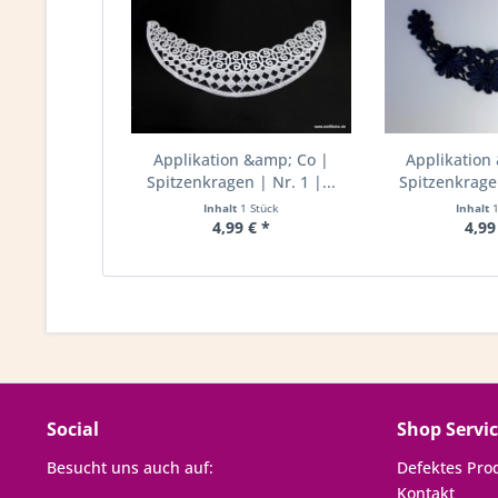
Applikation &amp; Co |
Applikation
Spitzenkragen | Nr. 1 |...
Spitzenkragen
Inhalt
1 Stück
Inhalt
4,99 € *
4,99
Social
Shop Servi
Besucht uns auch auf:
Defektes Pro
Kontakt