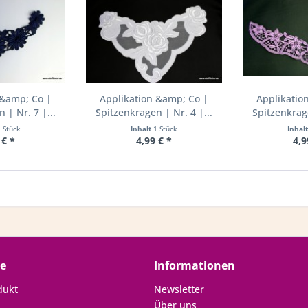
 &amp; Co |
Applikation &amp; Co |
Applikatio
 | Nr. 7 |...
Spitzenkragen | Nr. 4 |...
Spitzenkrage
1 Stück
Inhalt
1 Stück
Inhal
 € *
4,99 € *
4,9
ce
Informationen
dukt
Newsletter
Über uns