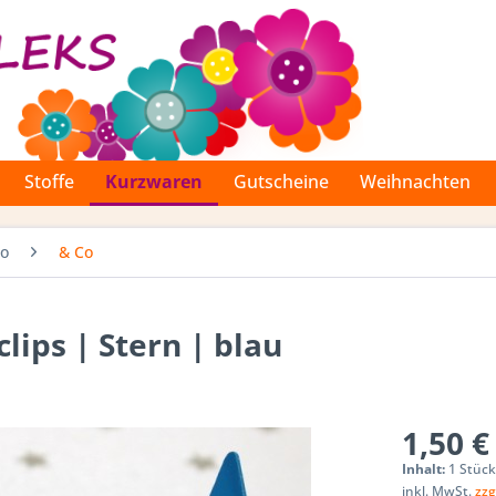
Stoffe
Kurzwaren
Gutscheine
Weihnachten
Co
& Co
lips | Stern | blau
1,50 €
Inhalt:
1 Stüc
inkl. MwSt.
zzg