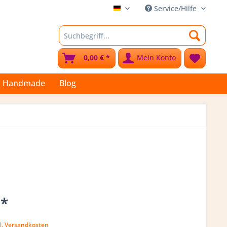
Service/Hilfe
Stoffkleks
0,00 € *
Mein Konto
Handmade
Blog
 *
k
l. Versandkosten