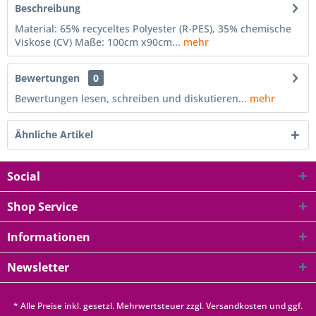
Beschreibung
Material: 65% recyceltes Polyester (R-PES), 35% chemische
Viskose (CV) Maße: 100cm x90cm...
mehr
Bewertungen
0
Bewertungen lesen, schreiben und diskutieren...
mehr
Ähnliche Artikel
Social
Shop Service
Informationen
Newsletter
* Alle Preise inkl. gesetzl. Mehrwertsteuer zzgl.
Versandkosten
und ggf.