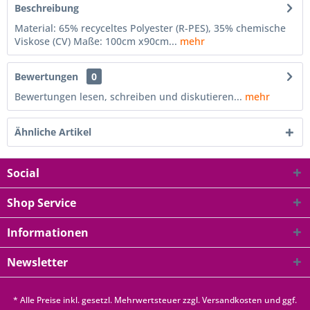
Beschreibung
Material: 65% recyceltes Polyester (R-PES), 35% chemische
Viskose (CV) Maße: 100cm x90cm...
mehr
Bewertungen
0
Bewertungen lesen, schreiben und diskutieren...
mehr
Ähnliche Artikel
Social
Shop Service
Informationen
Newsletter
* Alle Preise inkl. gesetzl. Mehrwertsteuer zzgl.
Versandkosten
und ggf.