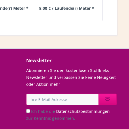
ende(r) Meter *
8,00 € / Laufende(r) Meter *
8,00 € / Lau
Newsletter
Abonnieren Sie den kostenlosen Stoffkleks
Newsletter und verpassen Sie keine Neuigkeit
oder Aktion mehr
Ich habe die
Datenschutzbestimmungen
zur Kenntnis genommen.