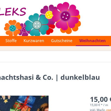
Stoffe
Kurzwaren
Gutscheine
Weihnachten
nachtshasi & Co. | dunkelblau
15,00 
15,00 € * / m
inkl. MwSt.
zzg