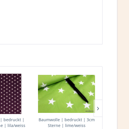
| bedruckt |
Baumwolle | bedruckt | 3cm
Baumwolle
 | lila/weiss
Sterne | lime/weiss
8mm Punkte