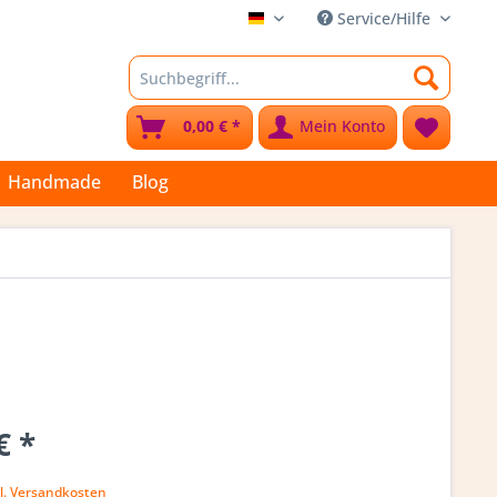
Service/Hilfe
Stoffkleks
0,00 € *
Mein Konto
Handmade
Blog
€ *
l. Versandkosten