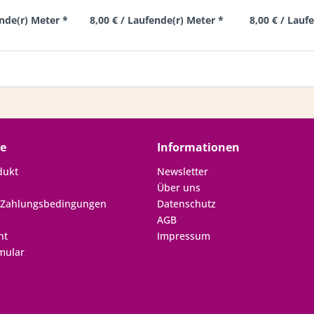
ende(r) Meter *
8,00 € / Laufende(r) Meter *
8,00 € / Lauf
ce
Informationen
dukt
Newsletter
Über uns
 Zahlungsbedingungen
Datenschutz
AGB
ht
Impressum
mular