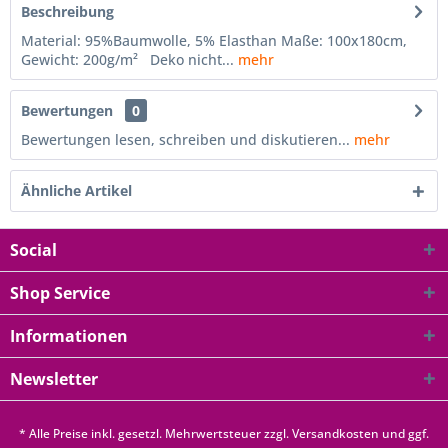
Beschreibung
Material: 95%Baumwolle, 5% Elasthan Maße: 100x180cm,
Gewicht: 200g/m² Deko nicht...
mehr
Bewertungen
0
Bewertungen lesen, schreiben und diskutieren...
mehr
Ähnliche Artikel
Social
Shop Service
Informationen
Newsletter
* Alle Preise inkl. gesetzl. Mehrwertsteuer zzgl.
Versandkosten
und ggf.