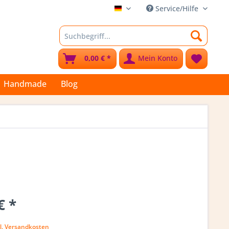
Service/Hilfe
Stoffkleks
0,00 € *
Mein Konto
Handmade
Blog
€ *
l. Versandkosten