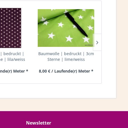
| bedruckt |
Baumwolle | bedruckt | 3cm
Baumwolle
 | lila/weiss
Sterne | lime/weiss
8mm Punkte
ende(r) Meter *
8,00 € / Laufende(r) Meter *
8,00 € / Lau
Newsletter