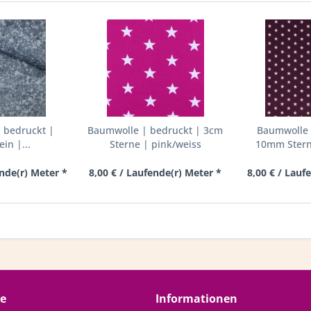
 bedruckt |
Baumwolle | bedruckt | 3cm
Baumwolle 
ein |...
Sterne | pink/weiss
10mm Sterne
ende(r) Meter *
8,00 € / Laufende(r) Meter *
8,00 € / Lauf
ce
Informationen