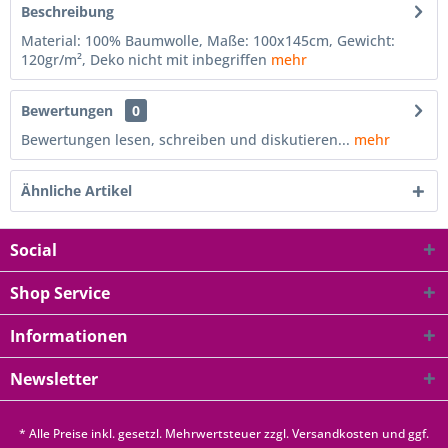
Beschreibung
Material: 100% Baumwolle, Maße: 100x145cm, Gewicht:
120gr/m², Deko nicht mit inbegriffen
mehr
Bewertungen
0
Bewertungen lesen, schreiben und diskutieren...
mehr
Ähnliche Artikel
Social
Shop Service
Informationen
Newsletter
* Alle Preise inkl. gesetzl. Mehrwertsteuer zzgl.
Versandkosten
und ggf.