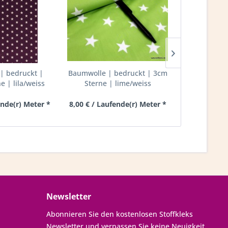
| bedruckt |
Baumwolle | bedruckt | 3cm
Baumwolle
 | lila/weiss
Sterne | lime/weiss
8mm Punkte
ende(r) Meter *
8,00 € / Laufende(r) Meter *
8,00 € / Lau
Newsletter
Abonnieren Sie den kostenlosen Stoffkleks
Newsletter und verpassen Sie keine Neuigkeit