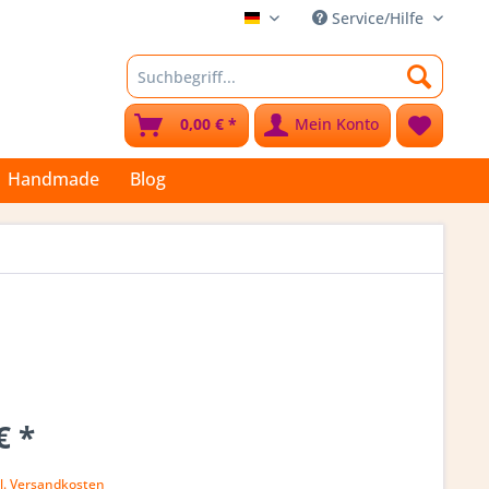
Service/Hilfe
Stoffkleks
0,00 € *
Mein Konto
Handmade
Blog
€ *
l. Versandkosten