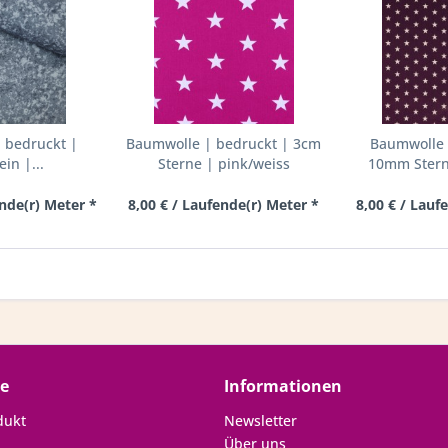
 bedruckt |
Baumwolle | bedruckt | 3cm
Baumwolle 
ein |...
Sterne | pink/weiss
10mm Sterne
ende(r) Meter *
8,00 € / Laufende(r) Meter *
8,00 € / Lauf
ce
Informationen
dukt
Newsletter
Über uns