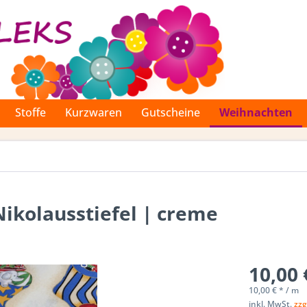
Stoffe
Kurzwaren
Gutscheine
Weihnachten
ikolausstiefel | creme
10,00 
10,00 € * / m
inkl. MwSt.
zzg