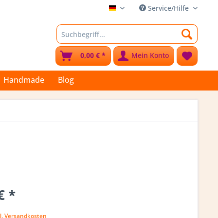
Service/Hilfe
Stoffkleks
0,00 € *
Mein Konto
Handmade
Blog
€ *
l. Versandkosten