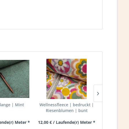
elange | Mint
Wellnessfleece | bedruckt |
Viskose | 
Riesenblumen | bunt
wei
fende(r) Meter *
12,00 € / Laufende(r) Meter *
9,00 € / Lau