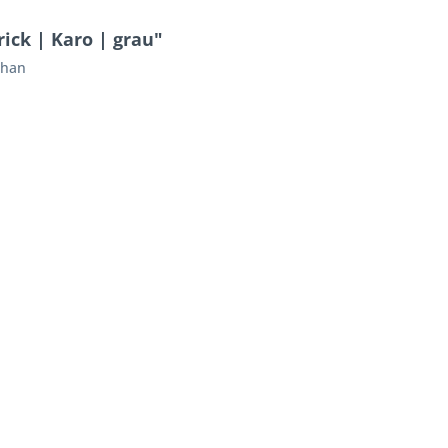
ick | Karo | grau"
than