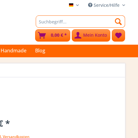
Service/Hilfe
Stoffkleks
0,00 € *
Mein Konto
Handmade
Blog
€ *
l. Versandkosten