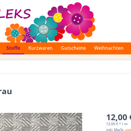
Stoffe
Kurzwaren
Gutscheine
Weihnachten
grau
12,00 
12,00 € * / m
inkl. MwSt.
zzg