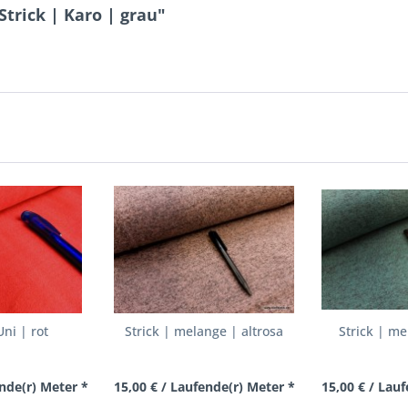
Strick | Karo | grau"
ni | rot
Strick | melange | altrosa
Strick | m
ende(r) Meter *
15,00 € / Laufende(r) Meter *
15,00 € / Lau