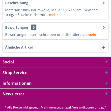
Beschreibung
Material: 100% Baumwolle, Maße: 100x140cm, Gewicht:
160g/m², Deko nicht mit...
mehr
Bewertungen
0
Bewertungen lesen, schreiben und diskutieren...
mehr
Ähnliche Artikel
Social
Shop Service
Informationen
Newsletter
* Alle Preise inkl. gesetzl. Mehrwertsteuer zzgl.
Versandkosten
und ggf.