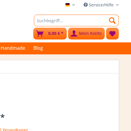
Service/Hilfe
Stoffkleks
0,00 € *
Mein Konto
Handmade
Blog
 *
l. Versandkosten