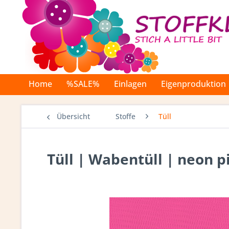
Home
%SALE%
Einlagen
Eigenproduktion
Übersicht
Stoffe
Tüll
Tüll | Wabentüll | neon p