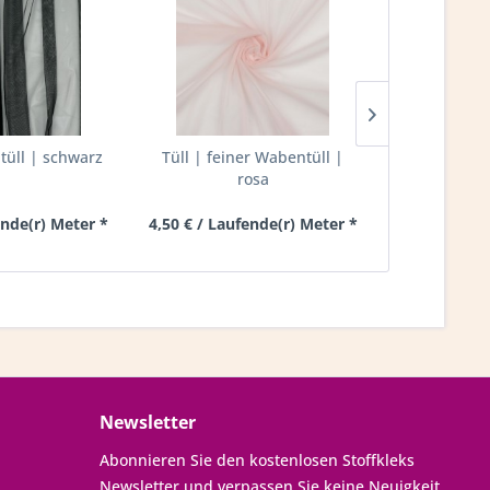
tüll | schwarz
Tüll | feiner Wabentüll |
Tüll | fei
rosa
c
ende(r) Meter *
4,50 € / Laufende(r) Meter *
4,50 € / Lau
Newsletter
Abonnieren Sie den kostenlosen Stoffkleks
Newsletter und verpassen Sie keine Neuigkeit