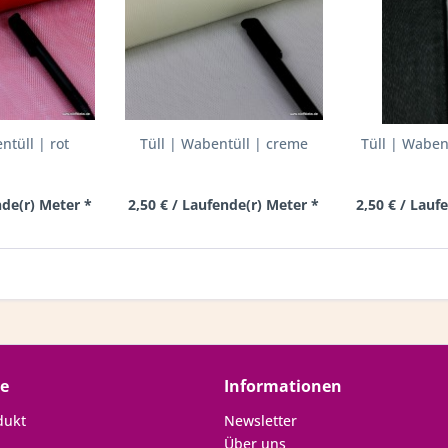
ntüll | rot
Tüll | Wabentüll | creme
Tüll | Waben
nde(r) Meter *
2,50 € / Laufende(r) Meter *
2,50 € / Lauf
ce
Informationen
dukt
Newsletter
Über uns