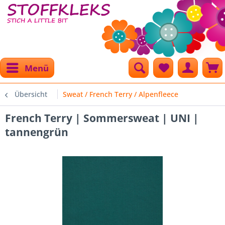
Menü
Übersicht
Sweat / French Terry / Alpenfleece
French Terry | Sommersweat | UNI |
tannengrün