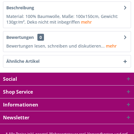
Beschreibung
Material: 100% Baumwolle, Maße: 100x150cm, Gewicht:
130gr/m², Deko nicht mit inbegriffen
mehr
Bewertungen
0
Bewertungen lesen, schreiben und diskutieren...
mehr
Ähnliche Artikel
Social
Shop Service
Informationen
Newsletter
* Alle Preise inkl. gesetzl. Mehrwertsteuer zzgl.
Versandkosten
und ggf.