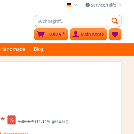
Service/Hilfe
Stoffkleks
0,00 € *
Mein Konto
Handmade
Blog
 *
9,00 € *
(11,11% gespart)
l. Versandkosten