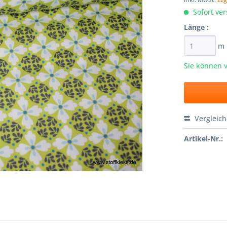
Sofort ver
Länge :
m
Sie können 
Vergleic
Artikel-Nr.: