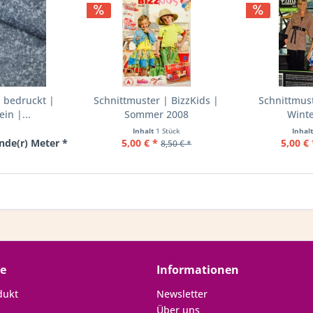
 bedruckt |
Schnittmuster | BizzKids |
Schnittmust
ein |...
Sommer 2008
Winte
Inhalt
1 Stück
Inhal
ende(r) Meter *
5,00 € *
5,00 € 
8,50 € *
ce
Informationen
dukt
Newsletter
Über uns