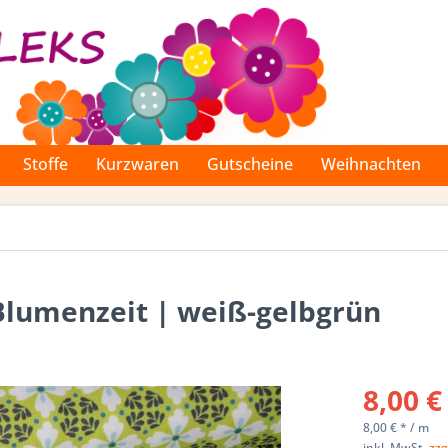
Stoffe
Kurzwaren
Gutscheine
Weihnachten
Blumenzeit | weiß-gelbgrün
8,00 €
8,00 € * / m
inkl. MwSt.
zzg