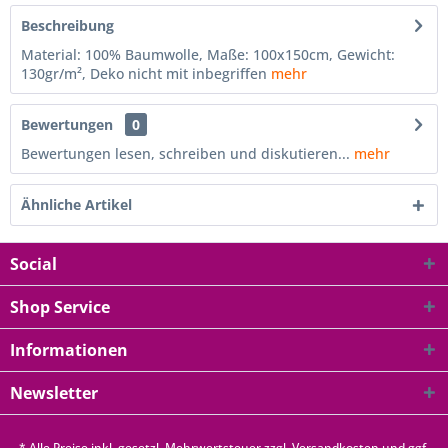
Beschreibung
Material: 100% Baumwolle, Maße: 100x150cm, Gewicht:
130gr/m², Deko nicht mit inbegriffen
mehr
Bewertungen
0
Bewertungen lesen, schreiben und diskutieren...
mehr
Ähnliche Artikel
Social
Shop Service
Informationen
Newsletter
* Alle Preise inkl. gesetzl. Mehrwertsteuer zzgl.
Versandkosten
und ggf.