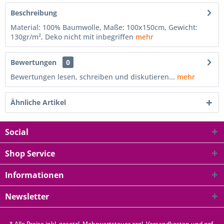
Beschreibung
Material: 100% Baumwolle, Maße: 100x150cm, Gewicht:
130gr/m², Deko nicht mit inbegriffen
mehr
Bewertungen
0
Bewertungen lesen, schreiben und diskutieren...
mehr
Ähnliche Artikel
Social
Shop Service
Informationen
Newsletter
* Alle Preise inkl. gesetzl. Mehrwertsteuer zzgl.
Versandkosten
und ggf.