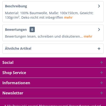
Beschreibung
Material: 100% Baumwolle, Maße: 100x150cm, Gewicht:
130gr/m², Deko nicht mit inbegriffen
mehr
Bewertungen
0
Bewertungen lesen, schreiben und diskutieren...
mehr
Ähnliche Artikel
Social
Shop Service
Informationen
Newsletter
* Alle Preise inkl. gesetzl. Mehrwertsteuer zzgl.
Versandkosten
und ggf.