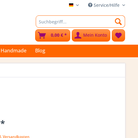
Service/Hilfe
Stoffkleks
0,00 € *
Mein Konto
Handmade
Blog
 *
l. Versandkosten