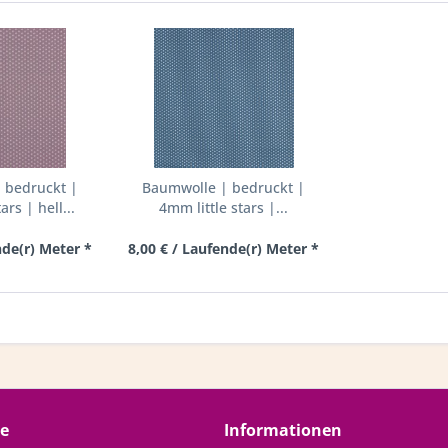
 bedruckt |
Baumwolle | bedruckt |
ars | hell...
4mm little stars |...
nde(r) Meter *
8,00 € / Laufende(r) Meter *
ce
Informationen