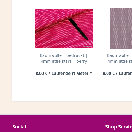
Baumwolle | bedruckt |
Baumwolle |
4mm little stars | berry
4mm little st
8,00 € / Laufende(r) Meter *
8,00 € / Laufe
Social
Shop Servi