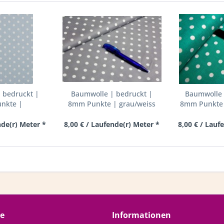
 bedruckt |
Baumwolle | bedruckt |
Baumwolle 
nkte |
8mm Punkte | grau/weiss
8mm Punkte |
u/weiss
nde(r) Meter *
8,00 € / Laufende(r) Meter *
8,00 € / Lauf
ce
Informationen