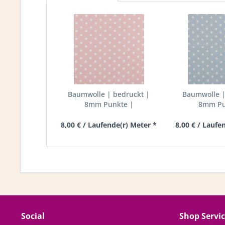
Baumwolle | bedruckt |
Baumwolle |
8mm Punkte |
8mm Pu
hellrosa/weiss
hellbla
8,00 € / Laufende(r) Meter *
8,00 € / Laufe
Social
Shop Servi