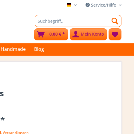
Service/Hilfe
Stoffkleks
0,00 € *
Mein Konto
Handmade
Blog
s
 *
l. Versandkosten