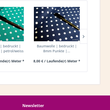
| bedruckt |
Baumwolle | bedruckt |
Baumwolle
 petrol/weiss
8mm Punkte |...
8mm 
schwa
ende(r) Meter *
8,00 € / Laufende(r) Meter *
8,00 € / Lau
Newsletter