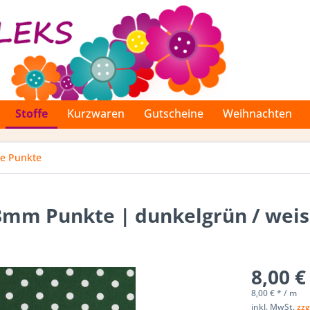
Stoffe
Kurzwaren
Gutscheine
Weihnachten
re Punkte
8mm Punkte | dunkelgrün / weis
8,00 €
8,00 € * / m
inkl. MwSt.
zzg