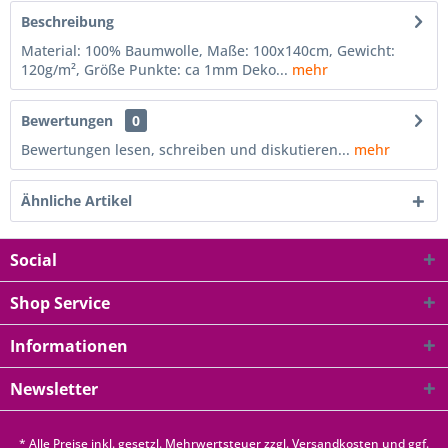
Beschreibung
Material: 100% Baumwolle, Maße: 100x140cm, Gewicht:
120g/m², Größe Punkte: ca 1mm Deko...
mehr
Bewertungen
0
Bewertungen lesen, schreiben und diskutieren...
mehr
Ähnliche Artikel
Social
Shop Service
Informationen
Newsletter
* Alle Preise inkl. gesetzl. Mehrwertsteuer zzgl.
Versandkosten
und ggf.