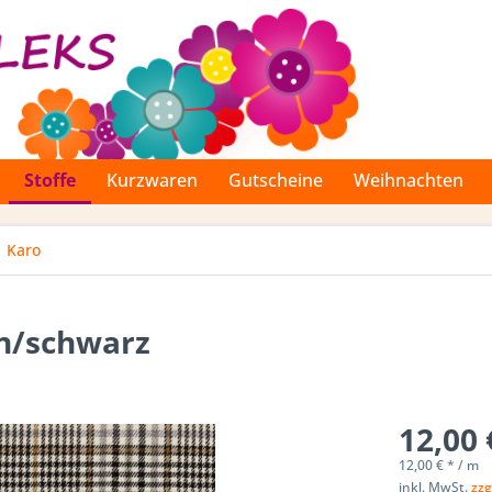
Stoffe
Kurzwaren
Gutscheine
Weihnachten
Karo
un/schwarz
12,00 
12,00 € * / m
inkl. MwSt.
zzg