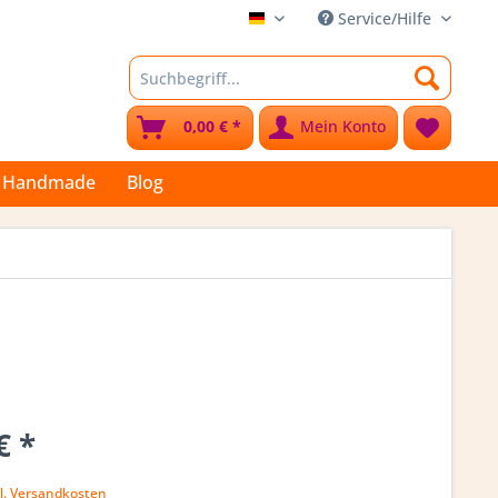
Service/Hilfe
Stoffkleks
0,00 € *
Mein Konto
Handmade
Blog
€ *
l. Versandkosten