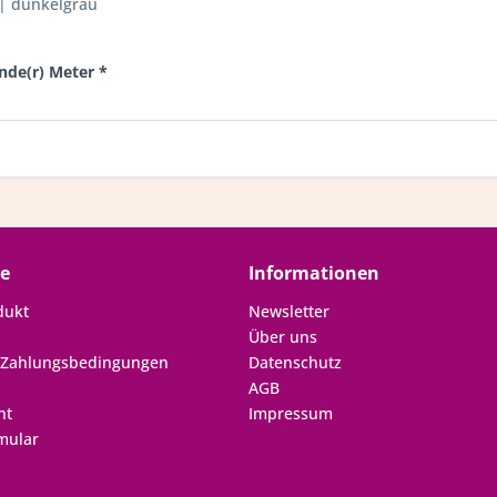
 | dunkelgrau
ende(r) Meter *
ce
Informationen
dukt
Newsletter
Über uns
 Zahlungsbedingungen
Datenschutz
AGB
ht
Impressum
mular