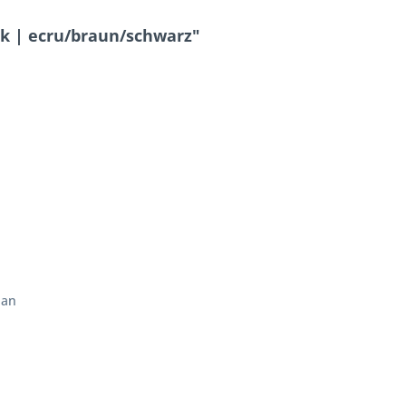
k | ecru/braun/schwarz"
han