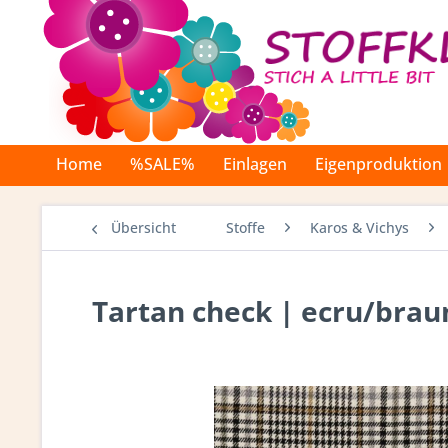
Home
%SALE%
Einlagen
Eigenproduktion
Übersicht
Stoffe
Karos & Vichys
Tartan check | ecru/bra