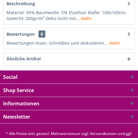
Beschreibung
Material: 95% Baumwolle, 5% Elasthan Maße: 100x160cm,
Gewicht: 200gr/m² Deko nicht mit...
mehr
Bewertungen
0
Bewertungen lesen, schreiben und diskutieren...
mehr
Ähnliche Artikel
Social
Shop Service
Informationen
Newsletter
* Alle Preise inkl. gesetzl. Mehrwertsteuer zzgl.
Versandkosten
und ggf.