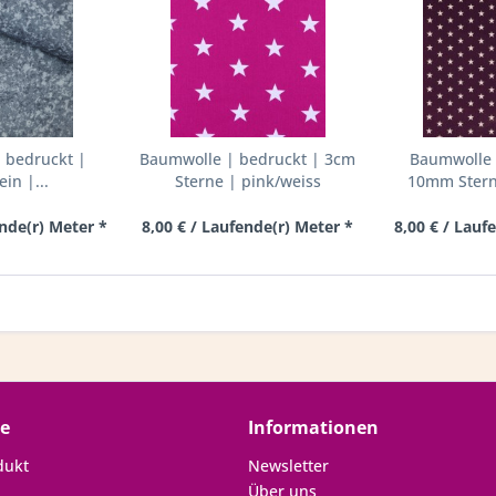
 bedruckt |
Baumwolle | bedruckt | 3cm
Baumwolle 
ein |...
Sterne | pink/weiss
10mm Sterne
ende(r) Meter *
8,00 € / Laufende(r) Meter *
8,00 € / Lauf
ce
Informationen
dukt
Newsletter
Über uns