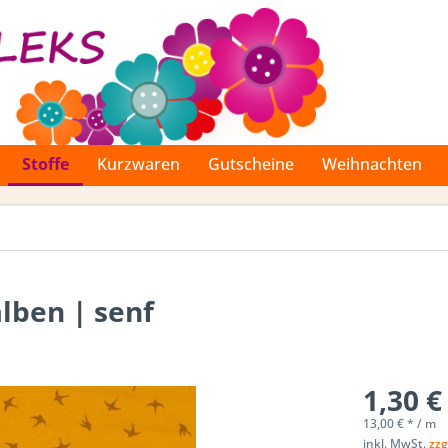
Stoffe
Kurzwaren
Gutscheine
Weihnachten
lben | senf
1,30 €
13,00 € * / m
inkl. MwSt.
zzg