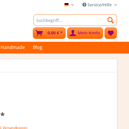
Service/Hilfe
Stoffkleks
0,00 € *
Mein Konto
Handmade
Blog
 *
l. Versandkosten