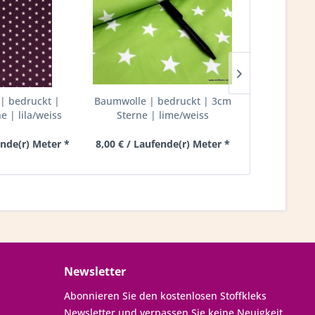
| bedruckt |
Baumwolle | bedruckt | 3cm
Baumwolle
 | lila/weiss
Sterne | lime/weiss
8mm Punkte
ende(r) Meter *
8,00 € / Laufende(r) Meter *
8,00 € / Lau
Newsletter
Abonnieren Sie den kostenlosen Stoffkleks
Newsletter und verpassen Sie keine Neuigkeit