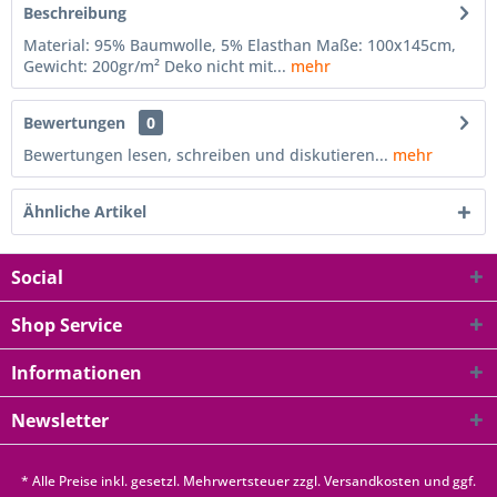
Beschreibung
Material: 95% Baumwolle, 5% Elasthan Maße: 100x145cm,
Gewicht: 200gr/m² Deko nicht mit...
mehr
Bewertungen
0
Bewertungen lesen, schreiben und diskutieren...
mehr
Ähnliche Artikel
Social
Shop Service
Informationen
Newsletter
* Alle Preise inkl. gesetzl. Mehrwertsteuer zzgl.
Versandkosten
und ggf.